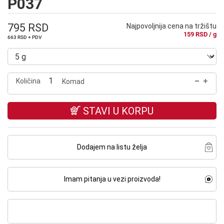
P037
795 RSD
Najpovoljnija cena na tržištu
159 RSD / g
663 RSD + PDV
Količina
Komad
STAVI U KORPU
Dodajem na listu želja
Imam pitanja u vezi proizvoda!