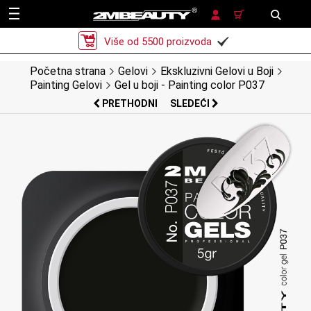
TRAŽENJE
Više od 5500 proizvoda

Početna strana
Gelovi
Ekskluzivni Gelovi u Boji
Painting Gelovi
Gel u boji - Painting color P037
PRETHODNI
SLEDEĆI