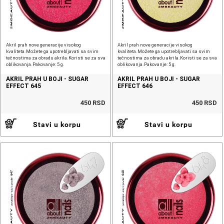
Akril prah nove generacije visokog
Akril prah nove generacije visokog
kvaliteta.Možete ga upotrebljavati sa svim
kvaliteta.Možete ga upotrebljavati sa svim
tečnostima za obradu akrila.Koristi se za sva
tečnostima za obradu akrila.Koristi se za sva
oblikovanja.Pakovanje: 5 g.
oblikovanja.Pakovanje: 5 g.
AKRIL PRAH U BOJI - SUGAR
AKRIL PRAH U BOJI - SUGAR
EFFECT 645
EFFECT 646
450 RSD
450 RSD
Stavi u korpu
Stavi u korpu