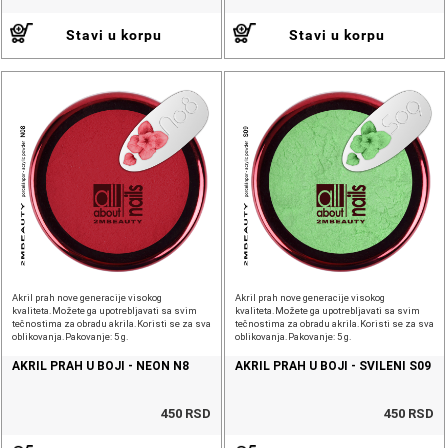
Stavi u korpu
Stavi u korpu
Akril prah nove generacije visokog
Akril prah nove generacije visokog
kvaliteta.Možete ga upotrebljavati sa svim
kvaliteta.Možete ga upotrebljavati sa svim
tečnostima za obradu akrila.Koristi se za sva
tečnostima za obradu akrila.Koristi se za sva
oblikovanja.Pakovanje: 5 g.
oblikovanja.Pakovanje: 5 g.
AKRIL PRAH U BOJI - NEON N8
AKRIL PRAH U BOJI - SVILENI S09
450 RSD
450 RSD