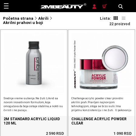
TRAŽENJE
Početna strana
Akrili
Lista:
Akrilni prahovi u boji
22 proizvod
Srednje vreme sušenja.Ne žuti.Likvid sa
Challenge acrylic powder clear providni
novom inovativnom formulom, koja
akrilni prah.Pravljen najnovijom
omogućava da boja ostaje stabilna, a nokti su
tehnologijom, stoga se brzo suši.Ima
čvrsti i ne pucaju.
prijatnu konzistenciju i ne žuti. U pakovanju
od 13,5g. Idealan za posipanje (npr.
2M STANDARD ACRYLIC LIQUID
CHALLENGE ACRYLIC POWDER
120 ML
CLEAR
2 590 RSD
1 090 RSD