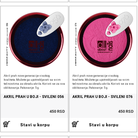
Akril prah nove generacije visokog
Akril prah nove generacije visokog
kvaliteta.Možete ga upotrebljavati sa svim
kvaliteta.Možete ga upotrebljavati sa svim
tečnostima za obradu akrila.Koristi se za sva
tečnostima za obradu akrila.Koristi se za sva
oblikovanja.Pakovanje: 5 g.
oblikovanja.Pakovanje: 5 g.
AKRIL PRAH U BOJI - SVILENI 056
AKRIL PRAH U BOJI - SVILENI 076
450 RSD
450 RSD
Stavi u korpu
Stavi u korpu