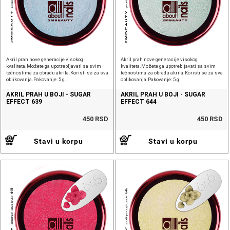
Akril prah nove generacije visokog
Akril prah nove generacije visokog
kvaliteta.Možete ga upotrebljavati sa svim
kvaliteta.Možete ga upotrebljavati sa svim
tečnostima za obradu akrila.Koristi se za sva
tečnostima za obradu akrila.Koristi se za sva
oblikovanja.Pakovanje: 5 g.
oblikovanja.Pakovanje: 5 g.
AKRIL PRAH U BOJI - SUGAR
AKRIL PRAH U BOJI - SUGAR
EFFECT 639
EFFECT 644
450 RSD
450 RSD
Stavi u korpu
Stavi u korpu