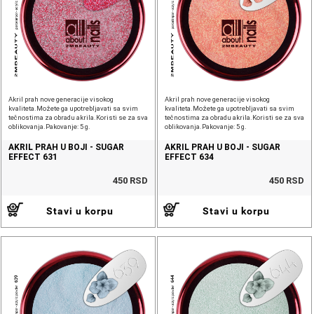
Akril prah nove generacije visokog
Akril prah nove generacije visokog
kvaliteta.Možete ga upotrebljavati sa svim
kvaliteta.Možete ga upotrebljavati sa svim
tečnostima za obradu akrila.Koristi se za sva
tečnostima za obradu akrila.Koristi se za sva
oblikovanja.Pakovanje: 5 g.
oblikovanja.Pakovanje: 5 g.
AKRIL PRAH U BOJI - SUGAR
AKRIL PRAH U BOJI - SUGAR
EFFECT 631
EFFECT 634
450 RSD
450 RSD
Stavi u korpu
Stavi u korpu