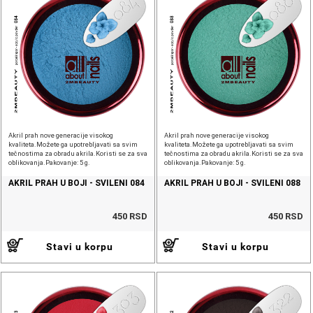
Akril prah nove generacije visokog
Akril prah nove generacije visokog
kvaliteta.Možete ga upotrebljavati sa svim
kvaliteta.Možete ga upotrebljavati sa svim
tečnostima za obradu akrila.Koristi se za sva
tečnostima za obradu akrila.Koristi se za sva
oblikovanja.Pakovanje: 5 g.
oblikovanja.Pakovanje: 5 g.
AKRIL PRAH U BOJI - SVILENI 084
AKRIL PRAH U BOJI - SVILENI 088
450 RSD
450 RSD
Stavi u korpu
Stavi u korpu