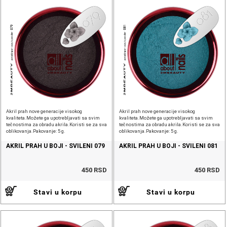
Akril prah nove generacije visokog
Akril prah nove generacije visokog
kvaliteta.Možete ga upotrebljavati sa svim
kvaliteta.Možete ga upotrebljavati sa svim
tečnostima za obradu akrila.Koristi se za sva
tečnostima za obradu akrila.Koristi se za sva
oblikovanja.Pakovanje: 5 g.
oblikovanja.Pakovanje: 5 g.
AKRIL PRAH U BOJI - SVILENI 079
AKRIL PRAH U BOJI - SVILENI 081
450 RSD
450 RSD
Stavi u korpu
Stavi u korpu