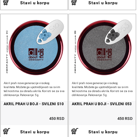
Stavi u korpu
Stavi u korpu
Akril prah nove generacije visokog
Akril prah nove generacije visokog
kvaliteta.Možete ga upotrebljavati sa svim
kvaliteta.Možete ga upotrebljavati sa svim
tečnostima za obradu akrila.Koristi se za sva
tečnostima za obradu akrila.Koristi se za sva
oblikovanja.Pakovanje: 5 g.
oblikovanja.Pakovanje: 5 g.
AKRIL PRAH U BOJI - SVILENI S10
AKRIL PRAH U BOJI - SVILENI 053
450 RSD
450 RSD
Stavi u korpu
Stavi u korpu