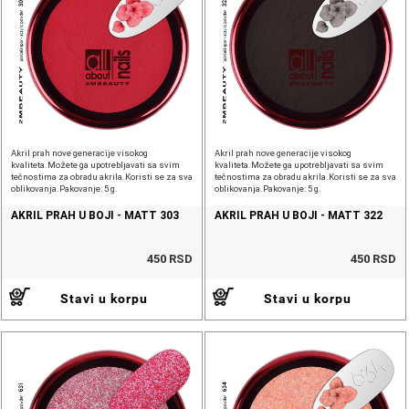
Akril prah nove generacije visokog
Akril prah nove generacije visokog
kvaliteta.Možete ga upotrebljavati sa svim
kvaliteta.Možete ga upotrebljavati sa svim
tečnostima za obradu akrila.Koristi se za sva
tečnostima za obradu akrila.Koristi se za sva
oblikovanja.Pakovanje: 5 g.
oblikovanja.Pakovanje: 5 g.
AKRIL PRAH U BOJI - MATT 303
AKRIL PRAH U BOJI - MATT 322
450 RSD
450 RSD
Stavi u korpu
Stavi u korpu