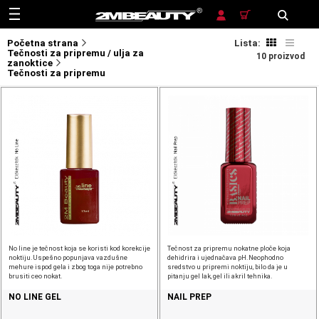
TRAŽENJE
Početna strana
Lista:
Tečnosti za pripremu / ulja za
10 proizvod
zanoktice
Tečnosti za pripremu
No line je tečnost koja se koristi kod korekcije
Tečnost za pripremu nokatne ploče koja
noktiju.Uspešno popunjava vazdušne
dehidrira i ujednačava pH.Neophodno
mehure ispod gela i zbog toga nije potrebno
sredstvo u pripremi noktiju, bilo da je u
brusiti ceo nokat.
pitanju gel lak, gel ili akril tehnika.
NO LINE GEL
NAIL PREP