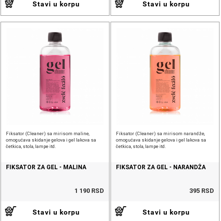
Stavi u korpu
Stavi u korpu
Fiksator (Cleaner) sa mirisom maline,
Fiksator (Cleaner) sa mirisom narandže,
omogućava skidanje gelova i gel lakova sa
omogućava skidanje gelova i gel lakova sa
četkica, stola, lampe itd.
četkica, stola, lampe itd.
FIKSATOR ZA GEL - MALINA
FIKSATOR ZA GEL - NARANDŽA
1 190 RSD
395 RSD
Stavi u korpu
Stavi u korpu