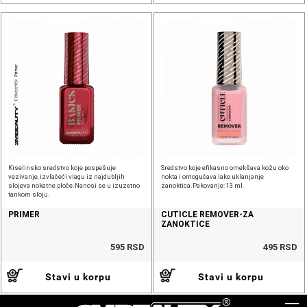
Kiselinsko sredstvo koje pospešuje
Sredstvo koje efikasno omekšava kožu oko
vezivanje, izvlačeći vlagu iz najdubljih
nokta i omogućava lako uklanjanje
slojeva nokatne ploče.Nanosi se u izuzetno
zanoktica.Pakovanje: 13 ml.
tankom sloju.
PRIMER
CUTICLE REMOVER-ZA
ZANOKTICE
595 RSD
495 RSD
Stavi u korpu
Stavi u korpu