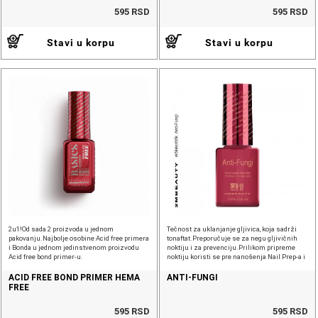
595 RSD
595 RSD
Stavi u korpu
Stavi u korpu
2u1!Od sada 2 proizvoda u jednom
Tečnost za uklanjanje gljivica, koja sadrži
pakovanju.Najbolje osobine Acid free primera
tonaftat.Preporučuje se za negu gljivičnih
i Bonda u jednom jedinstvenom proizvodu
noktiju i za prevenciju.Prilikom pripreme
Acid free bond primer-u.
noktiju koristi se pre nanošenja Nail Prep-a i
Primer-a!
ACID FREE BOND PRIMER HEMA
ANTI-FUNGI
FREE
595 RSD
595 RSD