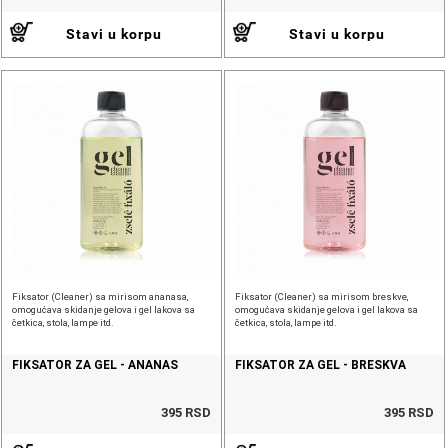
Stavi u korpu
Stavi u korpu
Fiksator (Cleaner) sa mirisom ananasa,
Fiksator (Cleaner) sa mirisom breskve,
omogućava skidanje gelova i gel lakova sa
omogućava skidanje gelova i gel lakova sa
četkica, stola, lampe itd.
četkica, stola, lampe itd.
FIKSATOR ZA GEL - ANANAS
FIKSATOR ZA GEL - BRESKVA
395 RSD
395 RSD