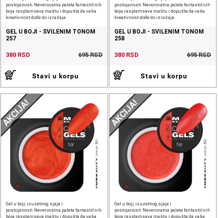
postojanosti.Neverovatna paleta fantastičnih
postojanosti.Neverovatna paleta fantastičnih
boja rasplamsava maštu i dopušta da vaša
boja rasplamsava maštu i dopušta da vaša
kreativnost dođe do izražaja.
kreativnost dođe do izražaja.
GEL U BOJI - SVILENIM TONOM
GEL U BOJI - SVILENIM TONOM
257
258
380 RSD
695 RSD
380 RSD
695 RSD
Stavi u korpu
Stavi u korpu
AKCIJA!
AKCIJA!
Gel u boji, izuzetnog sjaja i
Gel u boji, izuzetnog sjaja i
postojanosti.Neverovatna paleta fantastičnih
postojanosti.Neverovatna paleta fantastičnih
boja rasplamsava maštu i dopušta da vaša
boja rasplamsava maštu i dopušta da vaša