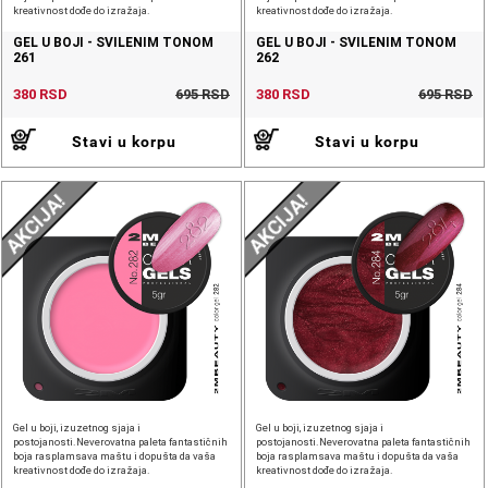
kreativnost dođe do izražaja.
kreativnost dođe do izražaja.
GEL U BOJI - SVILENIM TONOM
GEL U BOJI - SVILENIM TONOM
261
262
380 RSD
695 RSD
380 RSD
695 RSD
Stavi u korpu
Stavi u korpu
AKCIJA!
AKCIJA!
Gel u boji, izuzetnog sjaja i
Gel u boji, izuzetnog sjaja i
postojanosti.Neverovatna paleta fantastičnih
postojanosti.Neverovatna paleta fantastičnih
boja rasplamsava maštu i dopušta da vaša
boja rasplamsava maštu i dopušta da vaša
kreativnost dođe do izražaja.
kreativnost dođe do izražaja.