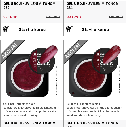
GEL U BOJI - SVILENIM TONOM
GEL U BOJI - SVILENIM TONOM
282
284
380 RSD
695 RSD
380 RSD
695 RSD
Stavi u korpu
Stavi u korpu
AKCIJA!
AKCIJA!
Gel u boji, izuzetnog sjaja i
Gel u boji, izuzetnog sjaja i
postojanosti.Neverovatna paleta fantastičnih
postojanosti.Neverovatna paleta fantastičnih
boja rasplamsava maštu i dopušta da vaša
boja rasplamsava maštu i dopušta da vaša
kreativnost dođe do izražaja.
kreativnost dođe do izražaja.
GEL U BOJI - SVILENIM TONOM
GEL U BOJI - SVILENIM TONOM