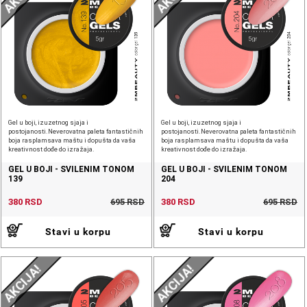
Gel u boji, izuzetnog sjaja i
Gel u boji, izuzetnog sjaja i
postojanosti.Neverovatna paleta fantastičnih
postojanosti.Neverovatna paleta fantastičnih
boja rasplamsava maštu i dopušta da vaša
boja rasplamsava maštu i dopušta da vaša
kreativnost dođe do izražaja.
kreativnost dođe do izražaja.
GEL U BOJI - SVILENIM TONOM
GEL U BOJI - SVILENIM TONOM
139
204
380 RSD
695 RSD
380 RSD
695 RSD
Stavi u korpu
Stavi u korpu
AKCIJA!
AKCIJA!