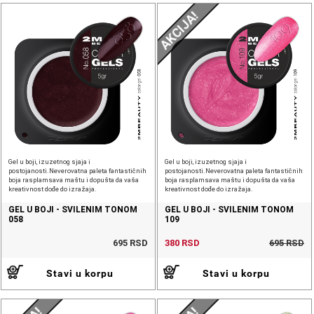
AKCIJA!
Gel u boji, izuzetnog sjaja i
Gel u boji, izuzetnog sjaja i
postojanosti.Neverovatna paleta fantastičnih
postojanosti.Neverovatna paleta fantastičnih
boja rasplamsava maštu i dopušta da vaša
boja rasplamsava maštu i dopušta da vaša
kreativnost dođe do izražaja.
kreativnost dođe do izražaja.
GEL U BOJI - SVILENIM TONOM
GEL U BOJI - SVILENIM TONOM
058
109
695 RSD
380 RSD
695 RSD
Stavi u korpu
Stavi u korpu