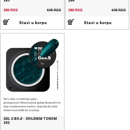
285
286
380 RSD
695 RSD
380 RSD
695 RSD
Stavi u korpu
Stavi u korpu
Gel u boji, izuzetnog sjaja i
postojanosti.Neverovatna paleta fantastičnih
boja rasplamsava maštu i dopušta da vaša
kreativnost dođe do izražaja.
GEL U BOJI - SVILENIM TONOM
292