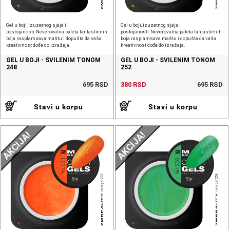
Gel u boji, izuzetnog sjaja i
Gel u boji, izuzetnog sjaja i
postojanosti.Neverovatna paleta fantastičnih
postojanosti.Neverovatna paleta fantastičnih
boja rasplamsava maštu i dopušta da vaša
boja rasplamsava maštu i dopušta da vaša
kreativnost dođe do izražaja.
kreativnost dođe do izražaja.
GEL U BOJI - SVILENIM TONOM
GEL U BOJI - SVILENIM TONOM
248
252
695 RSD
380 RSD
695 RSD
Stavi u korpu
Stavi u korpu
AKCIJA!
AKCIJA!