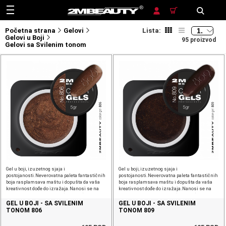
TRAŽENJE
Početna strana
Gelovi
Lista:
Gelovi u Boji
95 proizvod
Gelovi sa Svilenim tonom
Gel u boji, izuzetnog sjaja i
Gel u boji, izuzetnog sjaja i
postojanosti.Neverovatna paleta fantastičnih
postojanosti.Neverovatna paleta fantastičnih
boja rasplamsava maštu i dopušta da vaša
boja rasplamsava maštu i dopušta da vaša
kreativnost dođe do izražaja.Nanosi se na
kreativnost dođe do izražaja.Nanosi se na
sloj veštačkog materijala (gel, akril).Vreme
sloj veštačkog materijala (gel, akril).Vreme
vezivanja u UV, LED ili UV/LED lampi:
vezivanja u
GEL U BOJI - SA SVILENIM
GEL U BOJI - SA SVILENIM
TONOM 806
TONOM 809