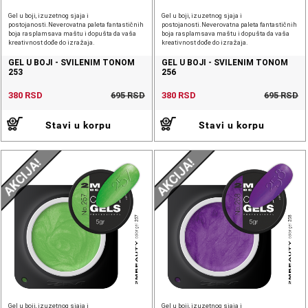
Gel u boji, izuzetnog sjaja i
Gel u boji, izuzetnog sjaja i
postojanosti.Neverovatna paleta fantastičnih
postojanosti.Neverovatna paleta fantastičnih
boja rasplamsava maštu i dopušta da vaša
boja rasplamsava maštu i dopušta da vaša
kreativnost dođe do izražaja.
kreativnost dođe do izražaja.
GEL U BOJI - SVILENIM TONOM
GEL U BOJI - SVILENIM TONOM
253
256
380 RSD
695 RSD
380 RSD
695 RSD
Stavi u korpu
Stavi u korpu
AKCIJA!
AKCIJA!
Gel u boji, izuzetnog sjaja i
Gel u boji, izuzetnog sjaja i