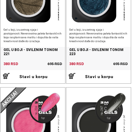
Gel u boji, izuzetnog sjaja i
Gel u boji, izuzetnog sjaja i
postojanosti.Neverovatna paleta fantastičnih
postojanosti.Neverovatna paleta fantastičnih
boja rasplamsava maštu i dopušta da vaša
boja rasplamsava maštu i dopušta da vaša
kreativnost dođe do izražaja.
kreativnost dođe do izražaja.
GEL U BOJI - SVILENIM TONOM
GEL U BOJI - SVILENIM TONOM
221
223
380 RSD
695 RSD
380 RSD
695 RSD
Stavi u korpu
Stavi u korpu
AKCIJA!