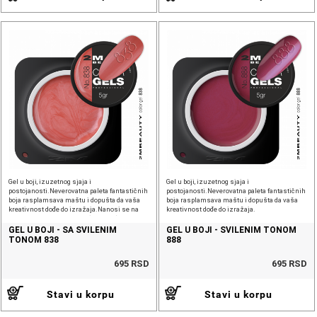
Gel u boji, izuzetnog sjaja i
Gel u boji, izuzetnog sjaja i
postojanosti.Neverovatna paleta fantastičnih
postojanosti.Neverovatna paleta fantastičnih
boja rasplamsava maštu i dopušta da vaša
boja rasplamsava maštu i dopušta da vaša
kreativnost dođe do izražaja.Nanosi se na
kreativnost dođe do izražaja.
sloj veštačkog materijala (gel, akril).Vreme
vezivanja u
GEL U BOJI - SA SVILENIM
GEL U BOJI - SVILENIM TONOM
TONOM 838
888
695 RSD
695 RSD
Stavi u korpu
Stavi u korpu