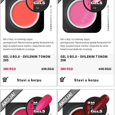
Gel u boji, izuzetnog sjaja i
Gel u boji, izuzetnog sjaja i
postojanosti.Neverovatna paleta fantastičnih
postojanosti.Neverovatna paleta fantastičnih
boja rasplamsava maštu i dopušta da vaša
boja rasplamsava maštu i dopušta da vaša
kreativnost dođe do izražaja.
kreativnost dođe do izražaja.
GEL U BOJI - SVILENIM TONOM
GEL U BOJI - SVILENIM TONOM
205
208
380 RSD
695 RSD
380 RSD
695 RSD
Stavi u korpu
Stavi u korpu
AKCIJA!
AKCIJA!