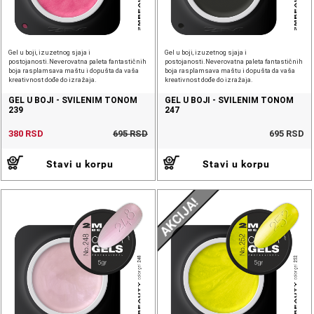
Gel u boji, izuzetnog sjaja i
Gel u boji, izuzetnog sjaja i
postojanosti.Neverovatna paleta fantastičnih
postojanosti.Neverovatna paleta fantastičnih
boja rasplamsava maštu i dopušta da vaša
boja rasplamsava maštu i dopušta da vaša
kreativnost dođe do izražaja.
kreativnost dođe do izražaja.
GEL U BOJI - SVILENIM TONOM
GEL U BOJI - SVILENIM TONOM
239
247
380 RSD
695 RSD
695 RSD
Stavi u korpu
Stavi u korpu
AKCIJA!