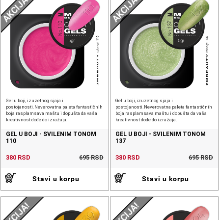
AKCIJA!
AKCIJA!
Gel u boji, izuzetnog sjaja i
Gel u boji, izuzetnog sjaja i
postojanosti.Neverovatna paleta fantastičnih
postojanosti.Neverovatna paleta fantastičnih
boja rasplamsava maštu i dopušta da vaša
boja rasplamsava maštu i dopušta da vaša
kreativnost dođe do izražaja.
kreativnost dođe do izražaja.
GEL U BOJI - SVILENIM TONOM
GEL U BOJI - SVILENIM TONOM
110
137
380 RSD
695 RSD
380 RSD
695 RSD
Stavi u korpu
Stavi u korpu
AKCIJA!
AKCIJA!