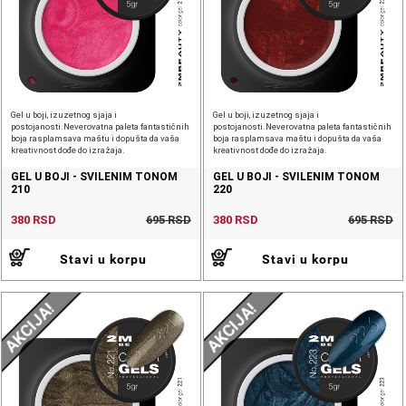
Gel u boji, izuzetnog sjaja i
Gel u boji, izuzetnog sjaja i
postojanosti.Neverovatna paleta fantastičnih
postojanosti.Neverovatna paleta fantastičnih
boja rasplamsava maštu i dopušta da vaša
boja rasplamsava maštu i dopušta da vaša
kreativnost dođe do izražaja.
kreativnost dođe do izražaja.
GEL U BOJI - SVILENIM TONOM
GEL U BOJI - SVILENIM TONOM
210
220
380 RSD
695 RSD
380 RSD
695 RSD
Stavi u korpu
Stavi u korpu
AKCIJA!
AKCIJA!