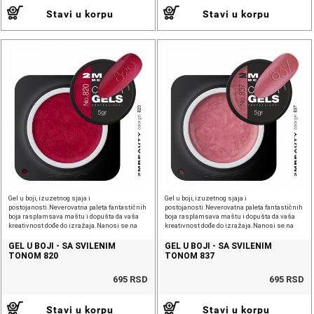
Stavi u korpu
Stavi u korpu
Gel u boji, izuzetnog sjaja i
Gel u boji, izuzetnog sjaja i
postojanosti.Neverovatna paleta fantastičnih
postojanosti.Neverovatna paleta fantastičnih
boja rasplamsava maštu i dopušta da vaša
boja rasplamsava maštu i dopušta da vaša
kreativnost dođe do izražaja.Nanosi se na
kreativnost dođe do izražaja.Nanosi se na
sloj veštačkog materijala (gel, akril).Vreme
sloj veštačkog materijala (gel, akril).Vreme
vezivanja u
vezivanja u
GEL U BOJI - SA SVILENIM
GEL U BOJI - SA SVILENIM
TONOM 820
TONOM 837
695 RSD
695 RSD
Stavi u korpu
Stavi u korpu