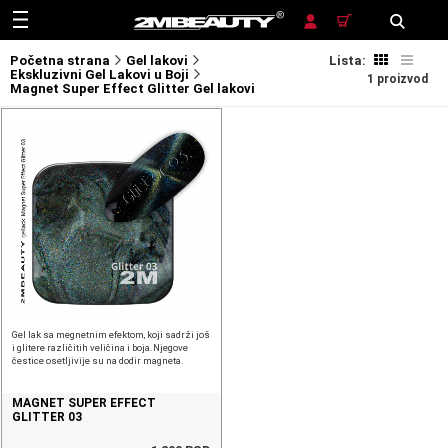
TRAŽENJE
Početna strana
Gel lakovi
Lista:
Ekskluzivni Gel Lakovi u Boji
1 proizvod
Magnet Super Effect Glitter Gel lakovi
Gel lak sa megnetnim efektom, koji sadrži još
i glitere različitih veličina i boja.Njegove
čestice osetljivije su na dodir magneta.
MAGNET SUPER EFFECT
GLITTER 03