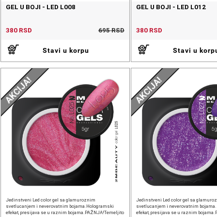
GEL U BOJI - LED L008
GEL U BOJI - LED L012
380 RSD
695 RSD
380 RSD
Stavi u korpu
Stavi u korp
AKCIJA!
AKCIJA!
Jedinstveni Led color gel sa glamuroznim
Jedinstveni Led color gel sa glamuro
svetlucanjem i neverovatnim bojama.Hologramski
svetlucanjem i neverovatnim bojama
efekat, presijava se u raznim bojama.PAŽNJA!Temeljito
efekat, presijava se u raznim bojama