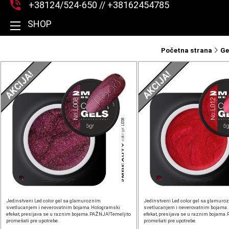
+38124/524-650 // +38162454785
SHOP
Početna strana
Ge
AKCIJA!
AKCIJA!
Jedinstveni Led color gel sa glamuroznim
Jedinstveni Led color gel sa glamuro
svetlucanjem i neverovatnim bojama.Hologramski
svetlucanjem i neverovatnim bojama
efekat, presijava se u raznim bojama.PAŽNJA!Temeljito
efekat, presijava se u raznim bojama
promešati pre upotrebe.
promešati pre upotrebe.