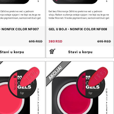
a.Odlično prekriva već u jednom
Gel bez fiksiranja.Odlično prekriva već u jednom
a ostaje sjajan i ne lepi se, te ga ne
sloju.Nakon sušenja ostaje sjajan i ne lepi se, te ga ne
isoko pigmentisan, samonivelišući gel.
treba fiksirati.Visoko pigmentisan, samonivelišući gel.
 - NONFIX COLOR NF007
GEL U BOJI - NONFIX COLOR NF008
695 RSD
380 RSD
695 RSD
Stavi u korpu
Stavi u korpu
AKCIJA!