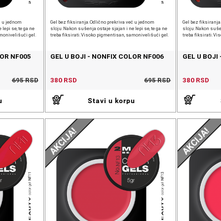
ć u jednom
Gel bez fiksiranja.Odlično prekriva već u jednom
Gel bez fiksiranj
lepi se, te ga ne
sloju.Nakon sušenja ostaje sjajan i ne lepi se, te ga ne
sloju.Nakon sušenj
monivelišući gel.
treba fiksirati.Visoko pigmentisan, samonivelišući gel.
treba fiksirati.V
LOR NF005
GEL U BOJI - NONFIX COLOR NF006
GEL U BOJI
695 RSD
380 RSD
695 RSD
380 RSD
u
Stavi u korpu
AKCIJA!
AKCIJA!