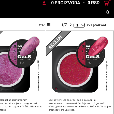
0 PROIZVODA
-
0 RSD
TRAŽENJE
1/7
Lista:
221 proizvod
AKCIJA!
color gel sa glamuroznim
Jedinstveni Led color gel sa glamuroznim
everovatnim bojama.Hologramski
svetlucanjem i neverovatnim bojama.Hologramski
a se u raznim bojama.PAŽNJA!Temeljito
efekat, presijava se u raznim bojama.PAŽNJA!Temeljito
trebe.
promešati pre upotrebe.