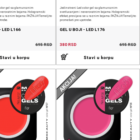
color gel sa glamuroznim
Jedinstveni Led color gel sa glamuroznim
everovatnim bojama.Hologramski
svetlucanjem i neverovatnim bojama.Hologramski
a se u raznim bojama.PAŽNJA!Temeljito
efekat, presijava se u raznim bojama.PAŽNJA!Temeljito
trebe.
promešati pre upotrebe.
- LED L166
GEL U BOJI - LED L176
695 RSD
380 RSD
695 RSD
Stavi u korpu
Stavi u korpu
AKCIJA!