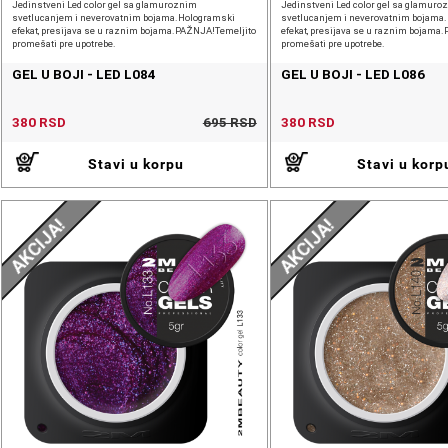
Jedinstveni Led color gel sa glamuroznim
Jedinstveni Led color gel sa glamuro
svetlucanjem i neverovatnim bojama.Hologramski
svetlucanjem i neverovatnim bojama
efekat, presijava se u raznim bojama.PAŽNJA!Temeljito
efekat, presijava se u raznim bojama
promešati pre upotrebe.
promešati pre upotrebe.
GEL U BOJI - LED L084
GEL U BOJI - LED L086
380 RSD
695 RSD
380 RSD
Stavi u korpu
Stavi u korp
AKCIJA!
AKCIJA!