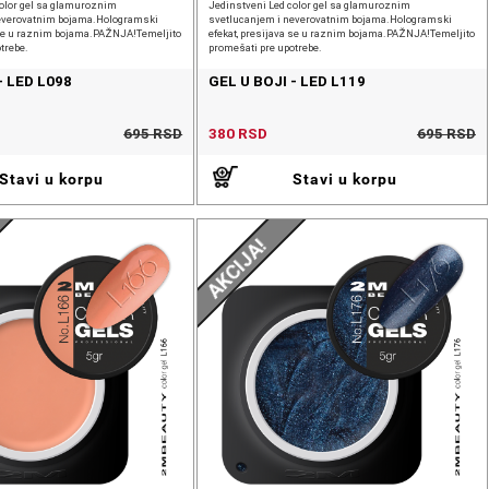
color gel sa glamuroznim
Jedinstveni Led color gel sa glamuroznim
everovatnim bojama.Hologramski
svetlucanjem i neverovatnim bojama.Hologramski
a se u raznim bojama.PAŽNJA!Temeljito
efekat, presijava se u raznim bojama.PAŽNJA!Temeljito
trebe.
promešati pre upotrebe.
- LED L098
GEL U BOJI - LED L119
695 RSD
380 RSD
695 RSD
Stavi u korpu
Stavi u korpu
AKCIJA!