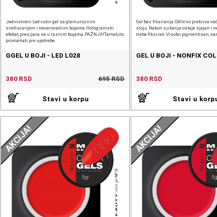
Jedinstveni Led color gel sa glamuroznim
Gel bez fiksiranja.Odlično prekriva ve
svetlucanjem i neverovatnim bojama.Hologramski
sloju.Nakon sušenja ostaje sjajan i ne 
efekat, presijava se u raznim bojama.PAŽNJA!Temeljito
treba fiksirati.Visoko pigmentisan, sa
promešati pre upotrebe.
GGEL U BOJI - LED L028
GEL U BOJI - NONFIX CO
380 RSD
695 RSD
380 RSD
Stavi u korpu
Stavi u korp
AKCIJA!
AKCIJA!