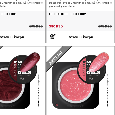
a se u raznim bojama.PAŽNJA!Temeljito
efekat, presijava se u raznim bojama.PAŽNJA!Temeljito
trebe.
promešati pre upotrebe.
- LED L081
GEL U BOJI - LED L082
695 RSD
380 RSD
695 RSD
Stavi u korpu
Stavi u korpu
AKCIJA!