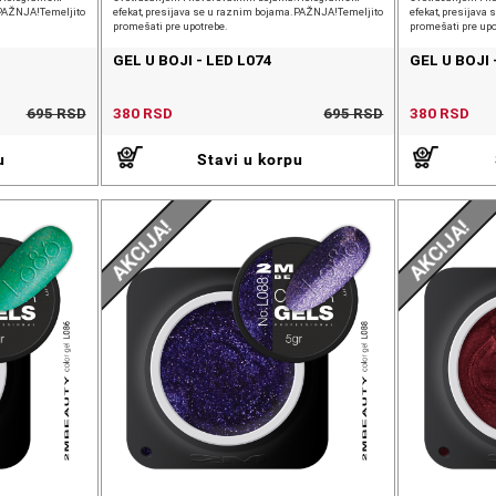
.PAŽNJA!Temeljito
efekat, presijava se u raznim bojama.PAŽNJA!Temeljito
efekat, presijav
promešati pre upotrebe.
promešati pre upo
GEL U BOJI - LED L074
GEL U BOJI 
695 RSD
380 RSD
695 RSD
380 RSD
u
Stavi u korpu
AKCIJA!
AKCIJA!