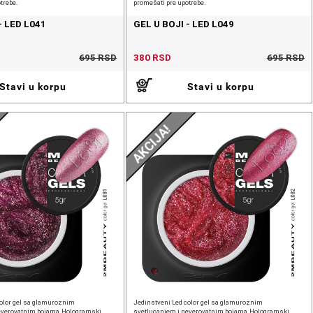
trebe.
promešati pre upotrebe.
- LED L041
GEL U BOJI - LED L049
695 RSD
380 RSD
695 RSD
Stavi u korpu
Stavi u korpu
AKCIJA!
color gel sa glamuroznim
Jedinstveni Led color gel sa glamuroznim
everovatnim bojama.Hologramski
svetlucanjem i neverovatnim bojama.Hologramski