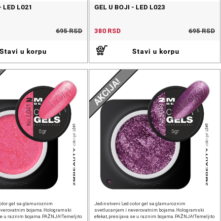
- LED L021
GEL U BOJI - LED L023
695 RSD
380 RSD
695 RSD
Stavi u korpu
Stavi u korpu
AKCIJA!
color gel sa glamuroznim
Jedinstveni Led color gel sa glamuroznim
everovatnim bojama.Hologramski
svetlucanjem i neverovatnim bojama.Hologramski
a se u raznim bojama.PAŽNJA!Temeljito
efekat, presijava se u raznim bojama.PAŽNJA!Temeljito