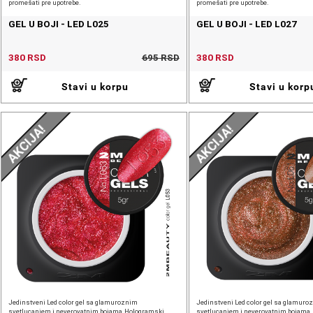
promešati pre upotrebe.
promešati pre upotrebe.
GEL U BOJI - LED L025
GEL U BOJI - LED L027
380 RSD
695 RSD
380 RSD
Stavi u korpu
Stavi u korp
AKCIJA!
AKCIJA!
Jedinstveni Led color gel sa glamuroznim
Jedinstveni Led color gel sa glamuro
svetlucanjem i neverovatnim bojama.Hologramski
svetlucanjem i neverovatnim bojama