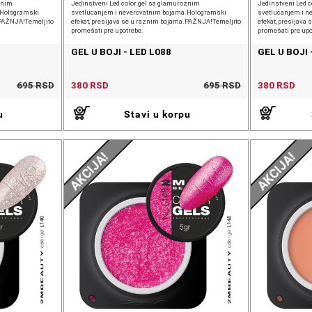
znim
Jedinstveni Led color gel sa glamuroznim
Jedinstveni Led 
.Hologramski
svetlucanjem i neverovatnim bojama.Hologramski
svetlucanjem i n
.PAŽNJA!Temeljito
efekat, presijava se u raznim bojama.PAŽNJA!Temeljito
efekat, presijav
promešati pre upotrebe.
promešati pre upo
GEL U BOJI - LED L088
GEL U BOJI 
695 RSD
380 RSD
695 RSD
380 RSD
u
Stavi u korpu
AKCIJA!
AKCIJA!