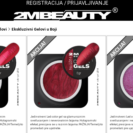
REGISTRACIJA / PRIJAVLJIVANJE
lovi
Ekskluzivni Gelovi u Boji
AKCIJA!
AKCIJA!
znim
Jedinstveni Led color gel sa glamuroznim
Jedinstveni Led 
.Hologramski
svetlucanjem i neverovatnim bojama.Hologramski
svetlucanjem i n
.PAŽNJA!Temeljito
efekat, presijava se u raznim bojama.PAŽNJA!Temeljito
efekat, presijav
promešati pre upotrebe.
promešati pre upo