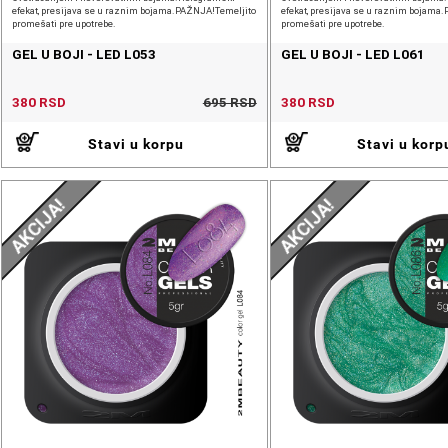
efekat, presijava se u raznim bojama.PAŽNJA!Temeljito
efekat, presijava se u raznim bojama
promešati pre upotrebe.
promešati pre upotrebe.
GEL U BOJI - LED L053
GEL U BOJI - LED L061
380 RSD
695 RSD
380 RSD
Stavi u korpu
Stavi u korp
AKCIJA!
AKCIJA!