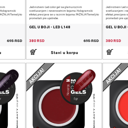
znim
Jedinstveni Led color gel sa glamuroznim
Jedinstveni Led 
.Hologramski
svetlucanjem i neverovatnim bojama.Hologramski
svetlucanjem i n
.PAŽNJA!Temeljito
efekat, presijava se u raznim bojama.PAŽNJA!Temeljito
efekat, presijav
promešati pre upotrebe.
promešati pre upo
GEL U BOJI - LED L148
GEL U BOJI 
695 RSD
380 RSD
695 RSD
380 RSD
u
Stavi u korpu
AKCIJA!
AKCIJA!