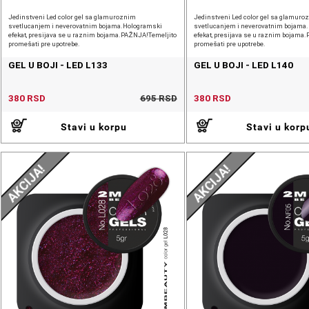
Jedinstveni Led color gel sa glamuroznim
Jedinstveni Led color gel sa glamuro
svetlucanjem i neverovatnim bojama.Hologramski
svetlucanjem i neverovatnim bojama
efekat, presijava se u raznim bojama.PAŽNJA!Temeljito
efekat, presijava se u raznim bojama
promešati pre upotrebe.
promešati pre upotrebe.
GEL U BOJI - LED L133
GEL U BOJI - LED L140
380 RSD
695 RSD
380 RSD
Stavi u korpu
Stavi u korp
AKCIJA!
AKCIJA!