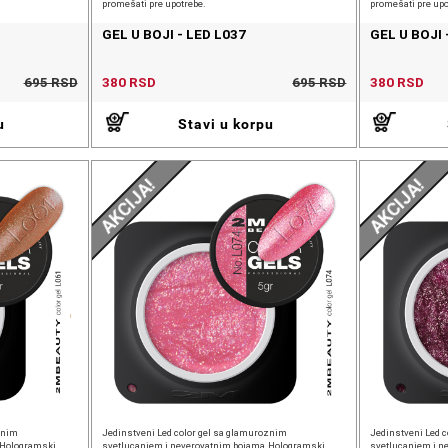
promešati pre upotrebe.
promešati pre upo
GEL U BOJI - LED L037
GEL U BOJI 
695 RSD
380 RSD
695 RSD
380 RSD
u
Stavi u korpu
AKCIJA!
AKCIJA!
znim
Jedinstveni Led color gel sa glamuroznim
Jedinstveni Led 
.Hologramski
svetlucanjem i neverovatnim bojama.Hologramski
svetlucanjem i n