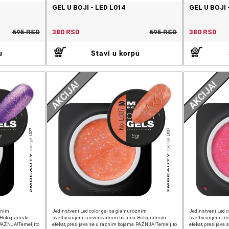
GEL U BOJI - LED L014
GEL U BOJI 
695 RSD
380 RSD
695 RSD
380 RSD
u
Stavi u korpu
AKCIJA!
AKCIJA!
znim
Jedinstveni Led color gel sa glamuroznim
Jedinstveni Led 
.Hologramski
svetlucanjem i neverovatnim bojama.Hologramski
svetlucanjem i n
.PAŽNJA!Temeljito
efekat, presijava se u raznim bojama.PAŽNJA!Temeljito
efekat, presijav