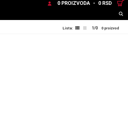
0 PROIZVODA
-
0 RSD
TRAŽENJE
1/0
Lista:
0 proizvod