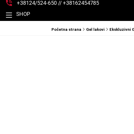
+38124/524-650 // +38162454785
SHOP
Početna strana
Gel lakovi
Ekskluzivni G